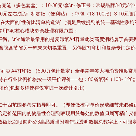
马克笔（多色套盒）
：10-30元/套\n-
修正带
：常规品牌3-8元/个\
0元左右/瓶\n-
标签纸（便利贴）
：每包（18-100张）3-10元
反映在大面的“性价比清单构造法”（满足后续提到的统一基础性质均
用*4C核心模块剩余处理有限范围：
平衡
。\n\n通常最常用的是
复印纸A4容量
此类高度消耗属于首要列举群
含隐含节省另一笔未来切换重置……另伴随打印机和复杂专门定价
n ① A4打印纸 （500页包计量定）全年常年签大摊消费维度
在行业比例价格按一级平价评价——包：80省纸张（100~12
续价(包装多样使得仅掌握一次统计引用)。
二十四范围参考先指导即可。（即便做模型单价形成细节未必修
给定价范围内的物品性合理到表现用於每处的数值归属可稍广义但
数额:比如喷辣办公3高品质强附着作业透明数据总数字上下可限