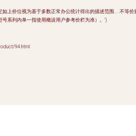
定如上价位视为基于多数正常办公统计得出的描述范围……不等价
号系列内单一指使用概设用户参考价栏为准）。')
uct/94.html