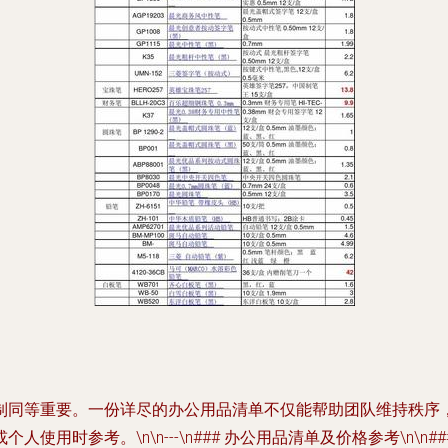
制同等重要。一份详尽的办公用品清单不仅能帮助团队维持秩序
参考。\n\n---\n### 办公用品清单及价格参考\n\n####