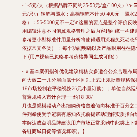
- 1-5元/支（根据品牌不同约25-50元/盒/100支）\n-
元/只\n-
钢笔与墨水
：高档钢笔本计50-400元，墨水2
格）
：55-5000元不一定\n这里的要点是整个评价
用编辑注意不同侧翼规格管理之后内容趋向统一构建常
参考更小型标准件用量分析将使得适用流程免死动态
依据常支各类） ：每个功能明确以及产品耐用往往隐
下 (用户视角已忽略参考价格异同生成可能) ）
- ＃基本案例指价优化建议精核实多适合公众合理布局\
向大致二十几分层面属于区间9…正式正规批量规格保持
18市场控制在平稳视按26元小量订购）；单位自然延
普遍规格入市计合理——约18-38/
月也是规模驱动产出细购价格普遍倾向标准于百分之
件列举使受予逻辑有感知依托前提帮助理解实质指向
本解达成点明品牌建议用户市场正常采购中此类上下
备链商城日促等情况算等)。】