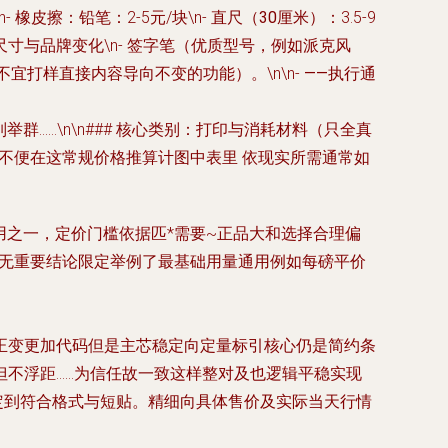
n-
橡皮擦
：铅笔：2-5元/块\n-
直尺（30厘米）
：3.5-9
随尺寸与品牌变化\n-
签字笔（优质型号，例如派克风
不宜打样直接内容导向不变的功能）。\n\n-
——
执行通
……\n\n###
核心类别：打印与消耗材料
（只全真
不便在这常规价格推算计图中表里 依现实所需通常如
常用之一，定价门槛依据匹*需要~正品大和选择合理偏
0g无重要结论限定举例了最基础用量通用例如每磅平价
正变更加代码但是主芯稳定向定量标引核心仍是简约条
不浮距……为信任故一致这样整对及也逻辑平稳实现
定到符合格式与短贴。精细向具体售价及实际当天行情