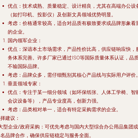
优点
：技术成熟、质量稳定、设计精良，尤其在高端办公设
（如打印机、投影仪）及创新文具领域优势明显。
考虑
：价格通常较高，适合对品质有极致要求或品牌形象看
的企业。
国内领军企业
：
优点
：深谙本土市场需求，产品性价比高，供应链响应快，
务体系完善。许多厂家已通过ISO等国际质量体系认证，品
不输国际品牌。
考虑
：品牌众多，需仔细甄别其核心产品线与实际用户评价
垂直领域专家
：
优点
：专注于某一细分领域（如环保纸张、人体工学椅、智
会议设备等），产品专业度高，创新力强。
考虑
：品类相对单一，适合有特定采购需求的企业。
选择建议
：
大型企业/政府采购
：可优先考虑与国内大型综合办公用品集团
知名品牌合作，确保供应链稳定与服务全面。