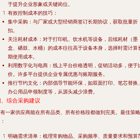
于提升企业形象或关键岗位。
有效控制成本的技巧
：
集中采购
：与厂家或大型经销商签订长期协议，获取批量折
扣。
关注耗材成本
：对于打印机、饮水机等设备，后续耗材（墨
盒、硒鼓、水桶）的成本往往高于设备本身，选择时需计算
期使用成本。
利用数字化与电商
：线上平台价格透明，促销活动多，便于
价。许多平台提供企业专属优惠与账期服务。
推行节约文化
：内部倡导节能环保，如双面打印、笔芯替换
办公用品申领制度等，从源头减少浪费。
四、综合采购建议
没有一家供应商能在所有品类、所有价格段都做到完美。最佳策
是：
明确需求清单
：梳理常购物品、采购频率、质量要求和预算