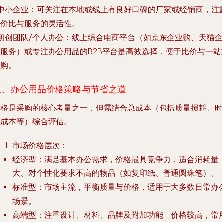
中小企业
：可关注在本地或线上有良好口碑的厂家或经销商，注
性价比与服务的灵活性。
初创团队/个人办公
：线上综合电商平台（如京东企业购、天猫
业服务）或专注办公用品的B2B平台是高效选择，便于比价与一站
采购。
三、办公用品价格策略与节省之道
价格是采购的核心考量之一，但需结合总成本（包括质量损耗、
间成本等）综合评估。
市场价格层次
：
经济型
：满足基本办公需求，价格最具竞争力，适合消耗量
大、对个性化要求不高的物品（如复印纸、普通圆珠笔）。
标准型
：市场主流，平衡质量与价格，适用于大多数日常办
场景。
高端型
：注重设计、材料、品牌及附加功能，价格较高，常