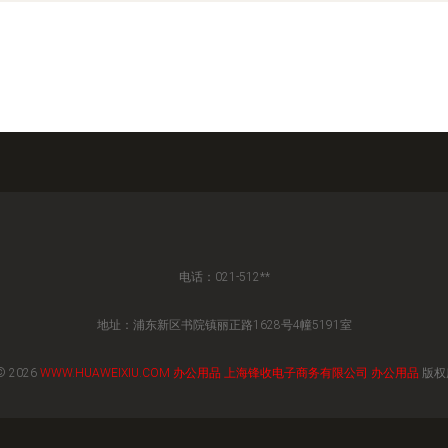
电话：021-512**
地址：浦东新区书院镇丽正路1628号4幢5191室
© 2026
WWW.HUAWEIXIU.COM
办公用品
上海锋收电子商务有限公司
办公用品
版权